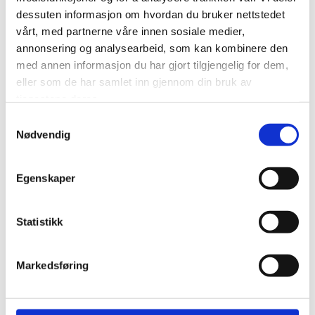
dessuten informasjon om hvordan du bruker nettstedet
Telefon*
vårt, med partnerne våre innen sosiale medier,
annonsering og analysearbeid, som kan kombinere den
med annen informasjon du har gjort tilgjengelig for dem,
eller som de har samlet inn gjennom din bruk av
E-post*
tjenestene deres.
Samtykkevalg
Nødvendig
Melding
Egenskaper
Statistikk
Markedsføring