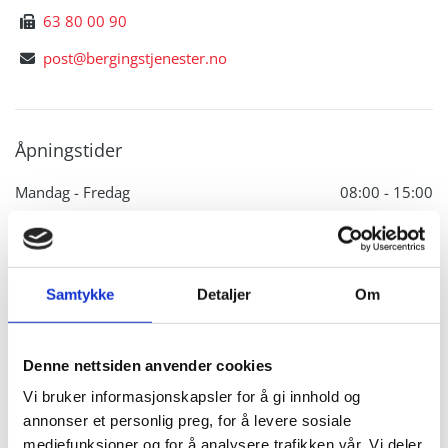
63 80 00 90

post@bergingstjenester.no

Åpningstider
Mandag - Fredag
08:00 - 15:00
Vår vakttelefon er åpen 24/7.
Send en melding
Samtykke
Detaljer
Om
Fyll inn skjema så tar vi kontakt med deg så snart som
mulig.
Denne nettsiden anvender cookies
Vi bruker informasjonskapsler for å gi innhold og
Navn*
annonser et personlig preg, for å levere sosiale
mediefunksjoner og for å analysere trafikken vår. Vi deler